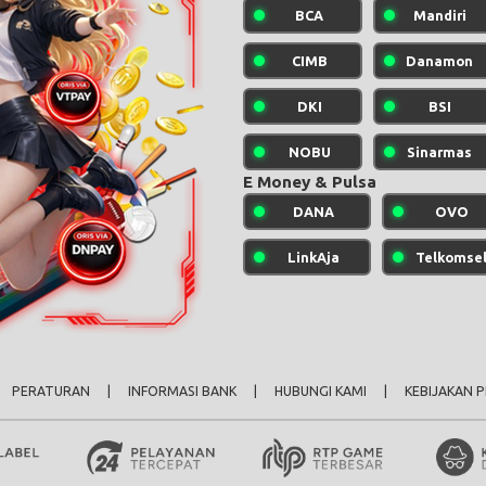
Bank Lokal
BCA
Mandiri
CIMB
Danamon
DKI
BSI
NOBU
Sinarmas
E Money & Pulsa
DANA
OVO
LinkAja
Telkomse
PERATURAN
|
INFORMASI BANK
|
HUBUNGI KAMI
|
KEBIJAKAN P