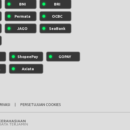
BNI
BRI
Permata
OCBC
JAGO
SeaBank
ShopeePay
GOPAY
l
Axiata
RIVASI
|
PERSETUJUAN COOKIES