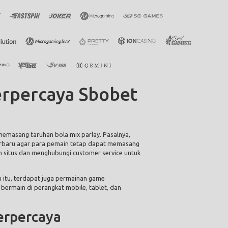
erpercaya Sbobet
memasang taruhan bola mix parlay. Pasalnya,
terbaru agar para pemain tetap dapat memasang
 situs dan menghubungi customer service untuk
n itu, terdapat juga permainan game
 bermain di perangkat mobile, tablet, dan
erpercaya