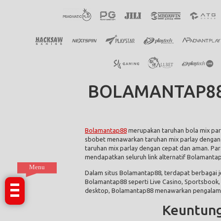
BOLAMANTAP88 : 
Bolamantap88
merupakan taruhan bola mix parla
sbobet menawarkan taruhan mix parlay dengan 
taruhan mix parlay dengan cepat dan aman. Pa
mendapatkan seluruh link alternatif Bolamantap
Menu
Dalam situs Bolamantap88, terdapat berbagai je
Bolamantap88 seperti Live Casino, Sportsbook, d
desktop, Bolamantap88 menawarkan pengalama
Keuntung