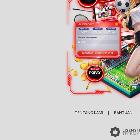
TENTANG KAMI
|
BANTUAN
|