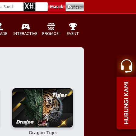
NG DENGAN GAME LIVECASINO TERLENGKAP
SELAMAT DATANG DI BOLA
Masuk
Daftar
ADE
INTERACTIVE
PROMOSI
EVENT
Dragon Tiger