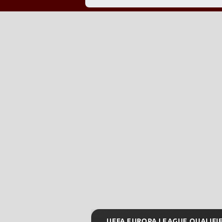
UEFA EUROPA LEAGUE QUALIFI