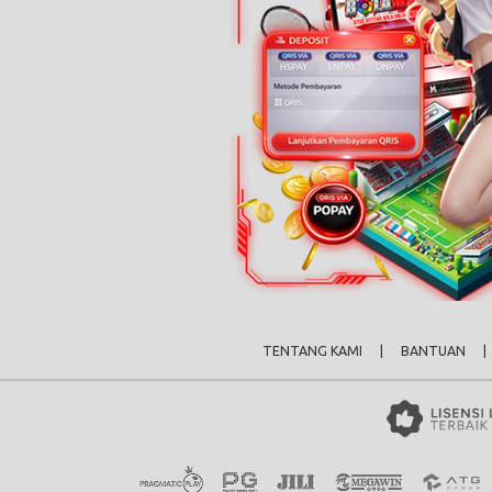
TENTANG KAMI
|
BANTUAN
|