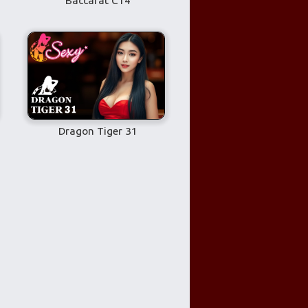
Baccarat C14
Dragon Tiger 31