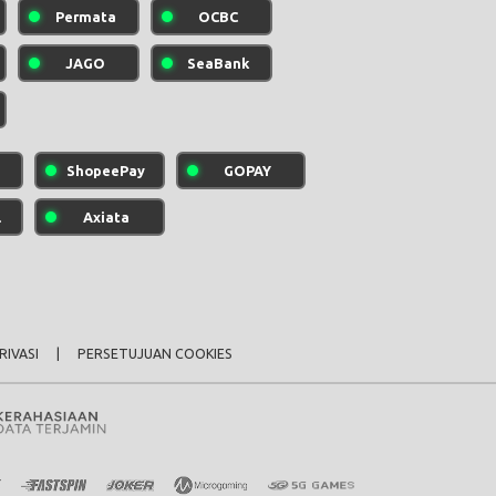
Permata
OCBC
JAGO
SeaBank
ShopeePay
GOPAY
l
Axiata
RIVASI
|
PERSETUJUAN COOKIES