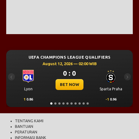
ONS LEAGUE QUALIFIERS
UEFA CHAMPIONS L
12, 2026 — 02:00 WIB
August 12, 20
0 : 0
0 
Previous
Next
BET NOW
BET
Sparta Praha
SK Sturm Graz
-1
0.96
-0.5
0.95
TENTANG KAMI
BANTUAN
PERATURAN
INFORMASI BANK