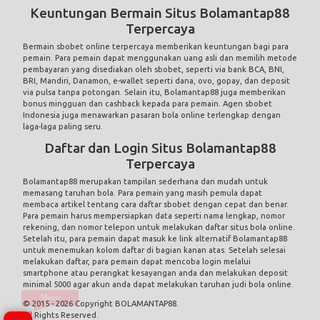
Keuntungan Bermain Situs Bolamantap88
Terpercaya
Bermain sbobet online terpercaya memberikan keuntungan bagi para
pemain. Para pemain dapat menggunakan uang asli dan memilih metode
pembayaran yang disediakan oleh sbobet, seperti via bank BCA, BNI,
BRI, Mandiri, Danamon, e-wallet seperti dana, ovo, gopay, dan deposit
via pulsa tanpa potongan. Selain itu, Bolamantap88 juga memberikan
bonus mingguan dan cashback kepada para pemain. Agen sbobet
Indonesia juga menawarkan pasaran bola online terlengkap dengan
laga-laga paling seru.
Daftar dan Login Situs Bolamantap88
Terpercaya
Bolamantap88 merupakan tampilan sederhana dan mudah untuk
memasang taruhan bola. Para pemain yang masih pemula dapat
membaca artikel tentang cara daftar sbobet dengan cepat dan benar.
Para pemain harus mempersiapkan data seperti nama lengkap, nomor
rekening, dan nomor telepon untuk melakukan daftar situs bola online.
Setelah itu, para pemain dapat masuk ke link alternatif Bolamantap88
untuk menemukan kolom daftar di bagian kanan atas. Setelah selesai
melakukan daftar, para pemain dapat mencoba login melalui
smartphone atau perangkat kesayangan anda dan melakukan deposit
minimal 5000 agar akun anda dapat melakukan taruhan judi bola online.
Menu
© 2015 - 2026 Copyright BOLAMANTAP88.
All Rights Reserved.