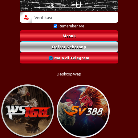
Remember Me
Masuk
Daftar Sekarang
Main di Telegram
Desktop
Wap