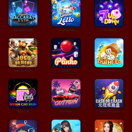
Baccarat VVIP
Speed Lotto
7 Up Down
Jogo Do Bicho
Plinko
Thai Hi-Lo
Nyan Cat
Out Run
Cash Or Crash