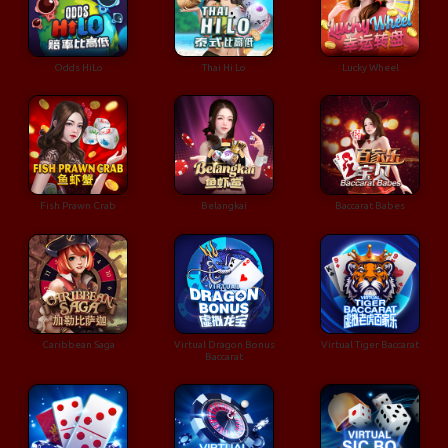
Odds HiLo
Thai Hi Lo
Lucky Wheel
Fish Prawn Crab
Belangkai
Baccarat Babes
Caribbean Saga
Virtual Dragon Bonus
Virtual Tiger Baccarat
Baccarat