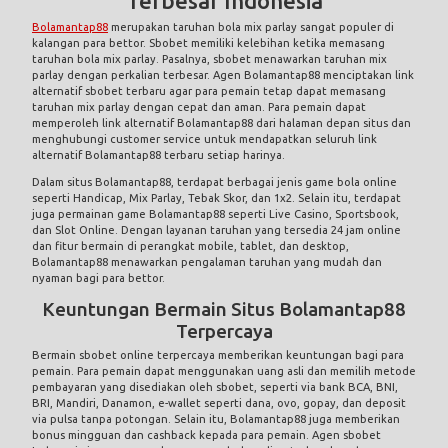
Terbesar Indonesia
Bolamantap88
merupakan taruhan bola mix parlay sangat populer di
kalangan para bettor. Sbobet memiliki kelebihan ketika memasang
taruhan bola mix parlay. Pasalnya, sbobet menawarkan taruhan mix
parlay dengan perkalian terbesar. Agen Bolamantap88 menciptakan link
alternatif sbobet terbaru agar para pemain tetap dapat memasang
taruhan mix parlay dengan cepat dan aman. Para pemain dapat
memperoleh link alternatif Bolamantap88 dari halaman depan situs dan
menghubungi customer service untuk mendapatkan seluruh link
alternatif Bolamantap88 terbaru setiap harinya.
Dalam situs Bolamantap88, terdapat berbagai jenis game bola online
seperti Handicap, Mix Parlay, Tebak Skor, dan 1x2. Selain itu, terdapat
juga permainan game Bolamantap88 seperti Live Casino, Sportsbook,
dan Slot Online. Dengan layanan taruhan yang tersedia 24 jam online
dan fitur bermain di perangkat mobile, tablet, dan desktop,
Bolamantap88 menawarkan pengalaman taruhan yang mudah dan
nyaman bagi para bettor.
Keuntungan Bermain Situs Bolamantap88
Terpercaya
Bermain sbobet online terpercaya memberikan keuntungan bagi para
pemain. Para pemain dapat menggunakan uang asli dan memilih metode
pembayaran yang disediakan oleh sbobet, seperti via bank BCA, BNI,
BRI, Mandiri, Danamon, e-wallet seperti dana, ovo, gopay, dan deposit
via pulsa tanpa potongan. Selain itu, Bolamantap88 juga memberikan
bonus mingguan dan cashback kepada para pemain. Agen sbobet