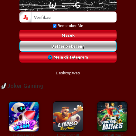
Remember Me
Masuk
Daftar Sekarang
Main di Telegram
Desktop
Wap
Joker Gaming
Cash or Crash 2
Limbo Football
Football Mines