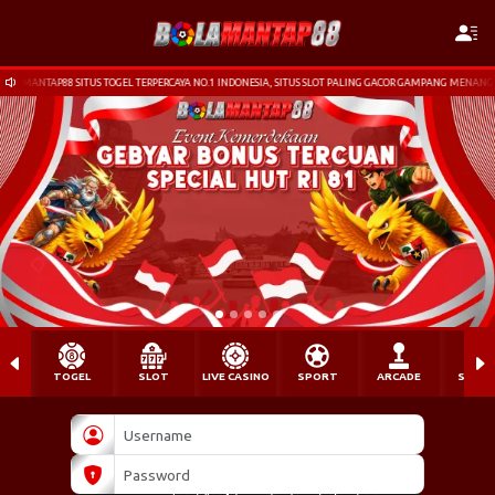
SITUS TOGEL TERPERCAYA NO.1 INDONESIA, SITUS SLOT PALING GACOR GAMPANG MENANG DENGAN GAME
TOGEL
SLOT
LIVE CASINO
SPORT
ARCADE
SABU