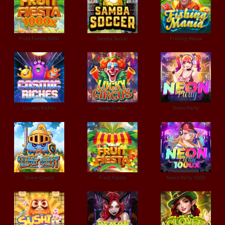
Fruit Fiesta 1000
Samba Soccer
Fishing Mania
Cosmic Riches
Lucky Circus
Neon Party
Slime Quest
Fruit Fiesta
Neon Party 1000