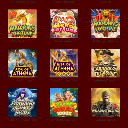
Mahjong Fortune 3
Mega Rampage
Thai Splash
Mahjong Fortune
Neko Fortune
Mahjong Fortune 2
Rise of Athena
Rise of Athena 1000
Caribbean Treasure
Kunoichi Bounty 1000
Bunny Bonaza 1000
Wukong Rising