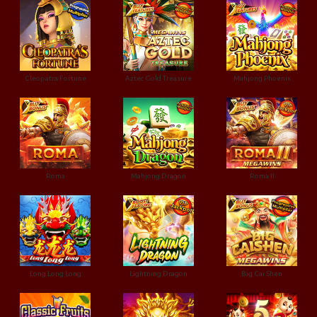
Cleopatra Fortune
Aztec Gold Treasure
Mahjong Phoenix
Roma
Mahjong Dragon
Roma II
Long Long Long
Lightning Dragon
Big Cai Shen