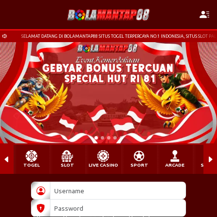
ELAMAT DATANG DI BOLAMANTAP88 SITUS TOGEL TERPERCAYA NO.1 INDONESIA, SITUS SLOT PALING GA
TOGEL
SLOT
LIVE CASINO
SPORT
ARCADE
SABU