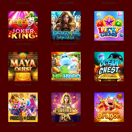
Holy Goat
Honey 888
Hot Smash
Joker King
Lightning Woman
Lucky Gems
Maya Quest
Mr. Hippo
Ocean Chest
Princess Of Crime
Princess of RA
Prosperity Dragon