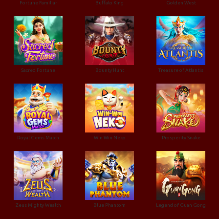
Fortune Familiar
Buffalo King
Golden West
Sacred Fortune
Bounty Hunt
Treasure of Atlantis
Royal Gems Match
Win Win Neko
Prosperity Snake
Zeus Mighty Wealth
Blue Phantom
Legend of Guan Gong